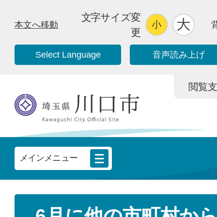
文字サイズ変
本文へ移動
更
Select Language
音声読み上げ
閲覧支援/
メインメニュー
6月に他の市町村か