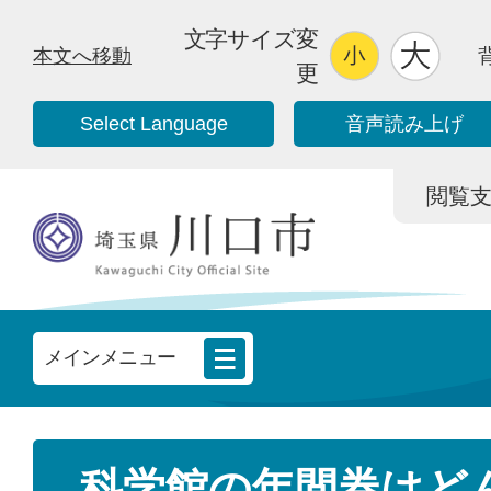
文字サイズ変
本文へ移動
更
Select Language
音声読み上げ
閲覧支援/
メインメニュー
科学館の年間券はど