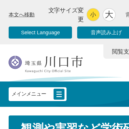
文字サイズ変
本文へ移動
更
Select Language
音声読み上げ
閲覧支援/
メインメニュー
観測や実習など学術