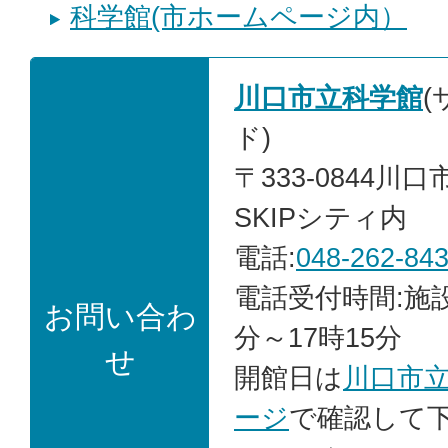
科学館(市ホームページ内）
川口市立科学館
ド)
〒333-0844川口
SKIPシティ内
電話:
048-262-84
電話受付時間:施
お問い合わ
分～17時15分
せ
開館日は
川口市
ージ
で確認して