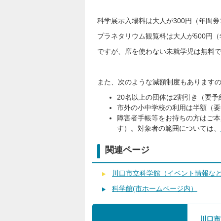
科学展示入場料は大人が300円（年間券1
プラネタリウム観覧料は大人が500円（年
ですが、席を使わない未就学児は無料
また、次のような減額制度もあります
20名以上の団体は2割引き（要予
市外の小中学校の利用は半額（要
障害者手帳等をお持ちの方はご本
す）。対象者の範囲については、
関連ページ
川口市立科学館（イベント情報な
科学館(市ホームページ内）
川口市