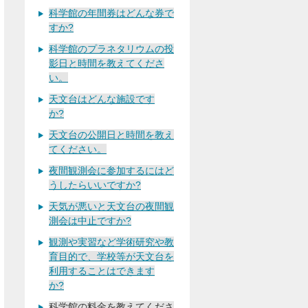
科学館の年間券はどんな券で
すか?
科学館のプラネタリウムの投
影日と時間を教えてくださ
い。
天文台はどんな施設です
か?
天文台の公開日と時間を教え
てください。
夜間観測会に参加するにはど
うしたらいいですか?
天気が悪いと天文台の夜間観
測会は中止ですか?
観測や実習など学術研究や教
育目的で、学校等が天文台を
利用することはできます
か?
科学館の料金を教えてくださ