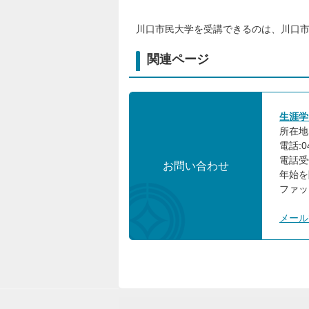
川口市民大学を受講できるのは、川口市
関連ページ
生涯学
所在地:
電話:0
電話受
お問い合わせ
年始を
ファック
メール