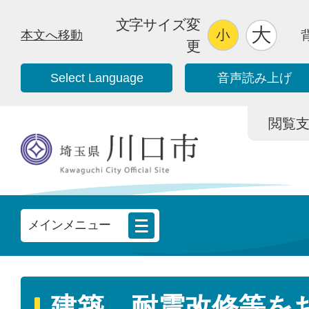
文字サイズ変
本文へ移動
更
Select Language
音声読み上げ
閲覧支援/
メインメニュー
建築、耐震改修等を