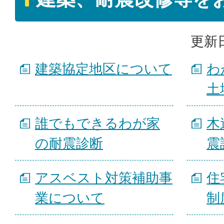
更新日
建築協定地区について
わ
土
誰でもできるわが家
木
の耐震診断
震
アスベスト対策補助事
住
業について
制