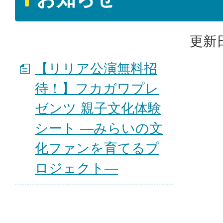
更新日
【リリア公演無料招
待！】フカガワプレ
ゼンツ 親子文化体験
シート ―みらいの文
化ファンを育てるプ
ロジェクト―