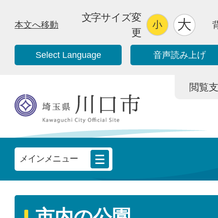
文字サイズ変
本文へ移動
更
Select Language
音声読み上げ
閲覧支援/
メインメニュー
市内の公園