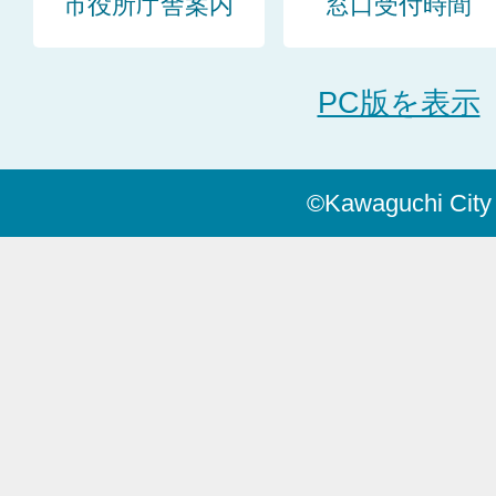
市役所庁舎案内
窓口受付時間
PC版を表示
©Kawaguchi City