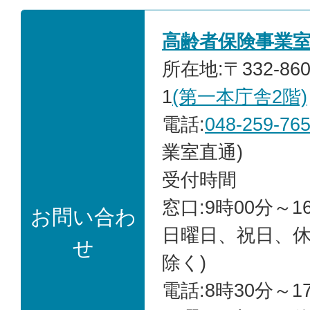
高齢者保険事業
所在地:〒332-86
1
(第一本庁舎2階)
電話:
048-259-76
業室直通)
受付時間
窓口:9時00分～1
お問い合わ
日曜日、祝日、
せ
除く)
電話:8時30分～1