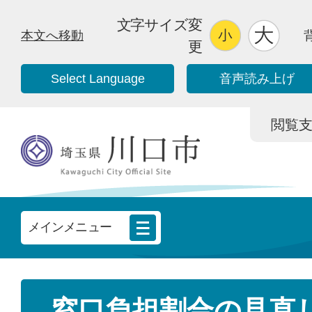
文字サイズ変
本文へ移動
更
Select Language
音声読み上げ
閲覧支援/
メインメニュー
窓口負担割合の見直