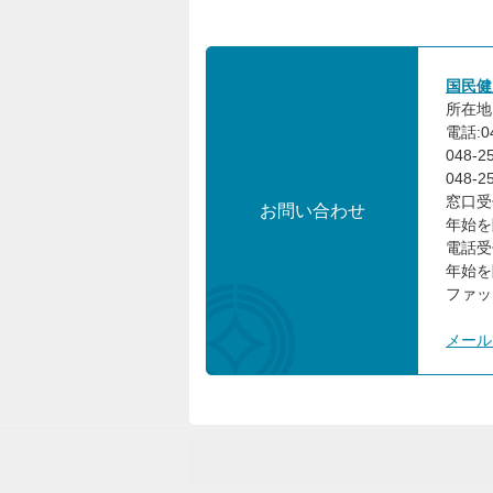
国民健
所在地:
電話:0
048-
048-
窓口受
お問い合わせ
年始を
電話受
年始を
ファック
メール