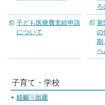
ろ
子ども医療費支給申請
第
について
の
期
ヘ
子育て・学校
妊娠・出産