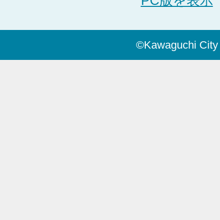
PC版を表示
©Kawaguchi City