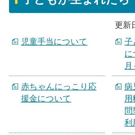
更新日
児童手当について
子
に
月
赤ちゃんにっこり応
病
援金について
用
問
利