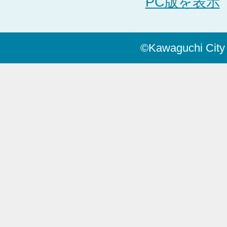
PC版を表示
©Kawaguchi City