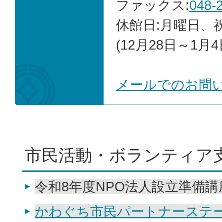
ファックス:
048-
休館日:月曜日、
(12月28日～1月4
メールでのお問
市民活動・ボランティア
令和8年度NPO法人設立準備講
かわぐち市民パートナーステ