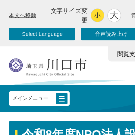
文字サイズ変
本文へ移動
更
Select Language
音声読み上げ
閲覧支援/
メインメニュー
令和8年度NPO法人