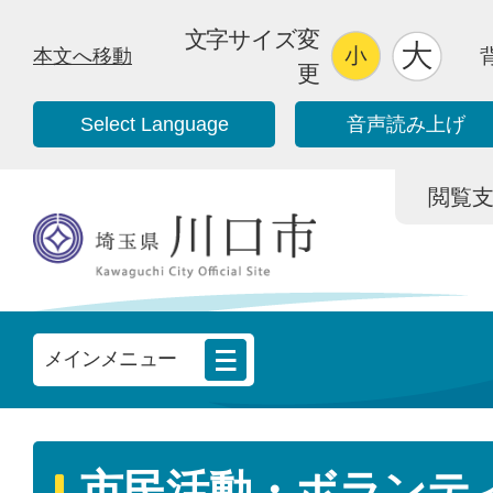
文字サイズ変
本文へ移動
更
Select Language
音声読み上げ
閲覧支援/
メインメニュー
市民活動・ボランテ