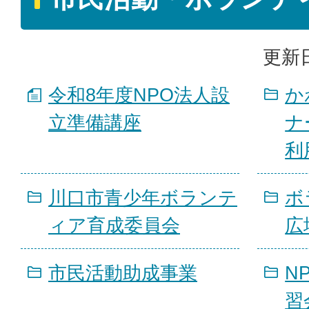
更新日
令和8年度NPO法人設
か
立準備講座
ナ
利
川口市青少年ボランテ
ボ
ィア育成委員会
広
市民活動助成事業
N
習