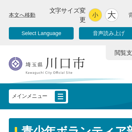
文字サイズ変
本文へ移動
更
Select Language
音声読み上げ
閲覧支援/
メインメニュー
青少年ボランティア