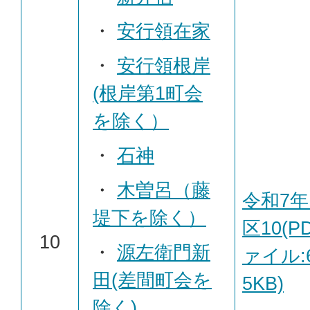
・
安行領在家
・
安行領根岸
(根岸第1町会
を除く）
・
石神
・
木曽呂（藤
令和7年
堤下を除く）
区10(P
10
・
源左衛門新
ァイル:6
田(差間町会を
5KB)
除く)