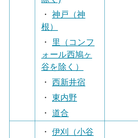
・
神戸（神
根）
・
里（コンフ
ォール西鳩ヶ
谷を除く）
・
西新井宿
・
東内野
・
道合
・
伊刈（小谷