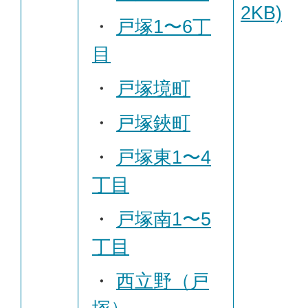
2KB)
・
戸塚1〜6丁
目
・
戸塚境町
・
戸塚鋏町
・
戸塚東1〜4
丁目
・
戸塚南1〜5
丁目
・
西立野（戸