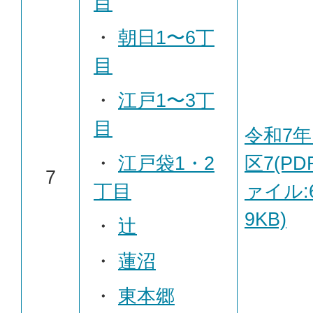
目
・
朝日1〜6丁
目
・
江戸1〜3丁
目
令和7年
・
江戸袋1・2
区7(PD
7
丁目
ァイル:6
9KB)
・
辻
・
蓮沼
・
東本郷