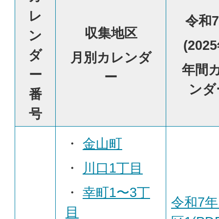
レ
令和
収集地区
ン
(202
ダ
月別カレンダ
年間
ー
ー
ンダ
番
号
・
金山町
・
川口1丁目
・
幸町1〜3丁
令和7年
目