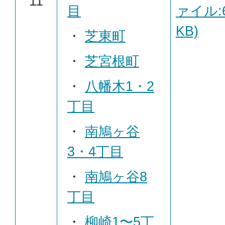
11
目
ァイル:6
KB)
・
芝東町
・
芝宮根町
・
八幡木1・2
丁目
・
南鳩ヶ谷
3・4丁目
・
南鳩ヶ谷8
丁目
・
柳崎1〜5丁