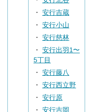
・
安行吉蔵
・
安行小山
・
安行慈林
・
安行出羽1〜
5丁目
・
安行藤八
・
安行西立野
・
安行原
・
安行吉岡