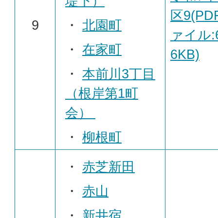
堤下
）
区9(PD
9
・
北園町
ァイル:6
・
在家町
6KB)
・
本前川3丁目
（根岸第1町
会）
・
柳根町
・
赤芝新田
・
赤山
・
新井宿