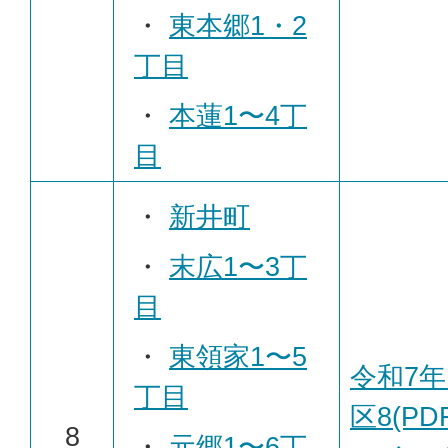
・
東本郷1・2
丁目
・
本蓮1〜4丁
目
・
新井町
・
末広1〜3丁
目
・
東領家1〜5
令和7年
丁目
区8(PD
8
・
元郷1〜6丁