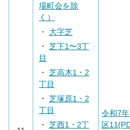
場町会を除
く）
・
大字芝
・
芝下1〜3丁
目
・
芝高木1・2
丁目
・
芝塚原1・2
丁目
令和7年
・
芝西1・2丁
区11(P