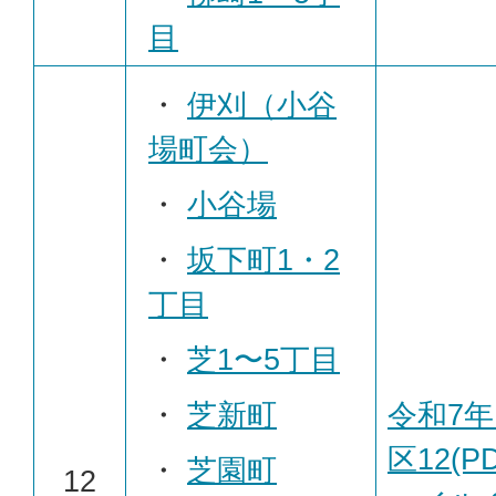
目
・
伊刈（小谷
場町会）
・
小谷場
・
坂下町1・2
丁目
・
芝1〜5丁目
・
芝新町
令和7年
区12(P
・
芝園町
12