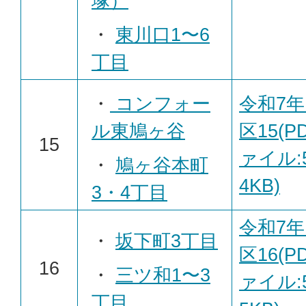
塚）
・
東川口1〜6
丁目
・
コンフォー
令和7年
ル東鳩ヶ谷
区15(P
15
ァイル:5
・
鳩ヶ谷本町
4KB)
3・4丁目
令和7年
・
坂下町3丁目
区16(P
16
・
三ツ和1〜3
ァイル:5
丁目