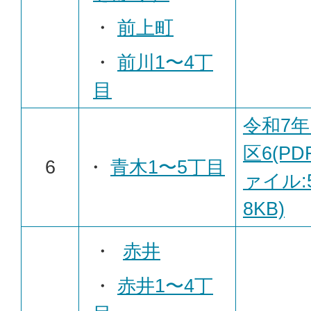
・
前上町
・
前川1〜4丁
目
令和7年
区6(PD
6
・
青木1〜5丁目
ァイル:5
8KB)
・
赤井
・
赤井1〜4丁