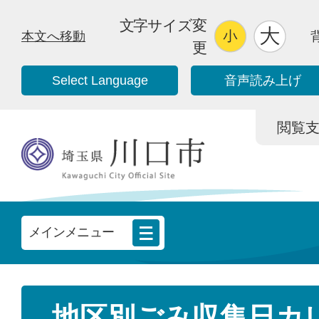
文字サイズ変
本文へ移動
更
Select Language
音声読み上げ
閲覧支援/
メインメニュー
地区別ごみ収集日カ