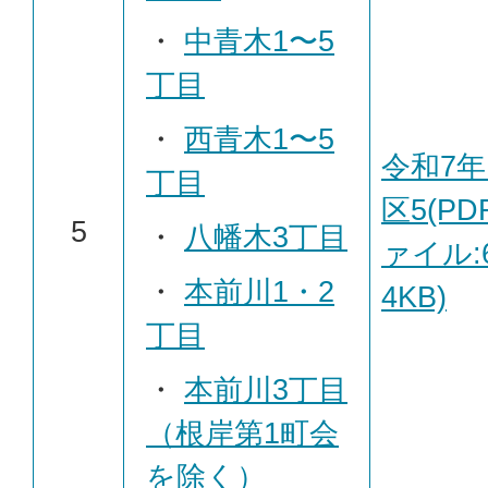
・
中青木1〜5
丁目
・
西青木1〜5
令和7年
丁目
区5(PD
5
・
八幡木3丁目
ァイル:6
・
本前川1・2
4KB)
丁目
・
本前川3丁目
（根岸第1町会
を除く）