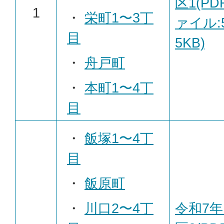
区1(PD
1
・
栄町1〜3丁
ァイル:5
目
5KB)
・
舟戸町
・
本町1〜4丁
目
・
飯塚1〜4丁
目
・
飯原町
・
川口2〜4丁
令和7年