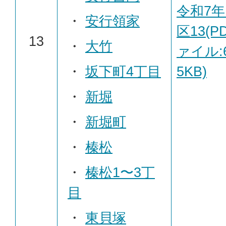
令和7年
・
安行領家
区13(P
13
・
大竹
ァイル:6
・
坂下町4丁目
5KB)
・
新堀
・
新堀町
・
榛松
・
榛松1〜3丁
目
・
東貝塚