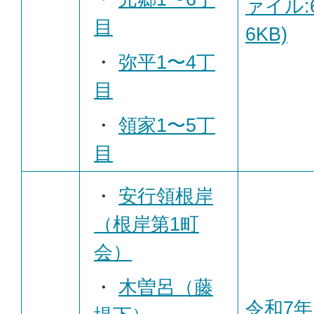
ァイル:6
目
6KB)
・
弥平1〜4丁
目
・
領家1〜5丁
目
・
安行領根岸
（根岸第1町
会）
・
木曽呂（藤
令和7年