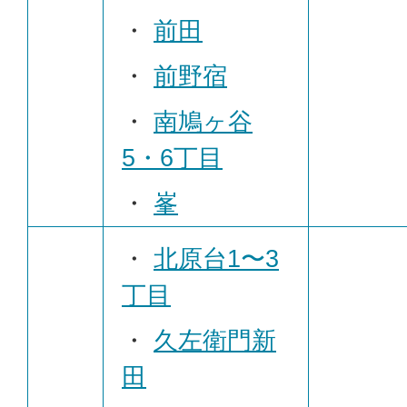
・
前田
・
前野宿
・
南鳩ヶ谷
5・6丁目
・
峯
・
北原台1〜3
丁目
・
久左衛門新
田