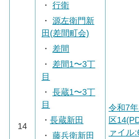
・
行衛
・
源左衛門新
田(差間町会)
・
差間
・
差間1〜3丁
目
・
長蔵1〜3丁
目
令和7年
・
長蔵新田
区14(P
14
ァイル:6
・
藤兵衛新田