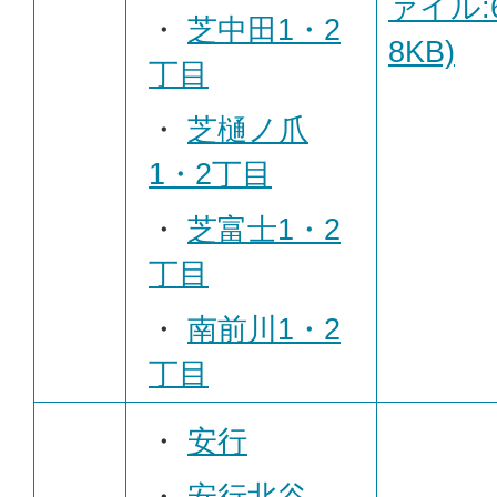
ァイル:6
・
芝中田1・2
8KB)
丁目
・
芝樋ノ爪
1・2丁目
・
芝富士1・2
丁目
・
南前川1・2
丁目
・
安行
・
安行北谷