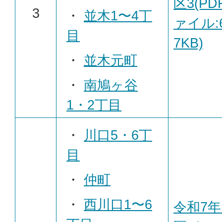
区3(PD
3
・
並木1〜4丁
ァイル:6
目
7KB)
・
並木元町
・
南鳩ヶ谷
1・2丁目
・
川口5・6丁
目
・
仲町
・
西川口1〜6
令和7年