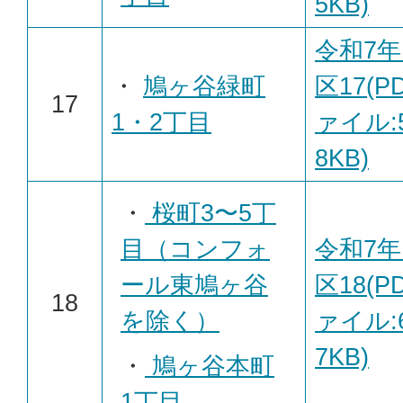
5KB)
令和7年
・
鳩ヶ谷緑町
区17(P
17
1・2丁目
ァイル:5
8KB)
・
桜町3〜5丁
目（コンフォ
令和7年
ール東鳩ヶ谷
区18(P
18
を除く）
ァイル:6
7KB)
・
鳩ヶ谷本町
1丁目