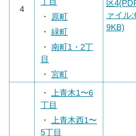
丁目
区4(PD
4
ァイル:6
・
原町
9KB)
・
緑町
・
南町1・2丁
目
・
宮町
・
上青木1〜6
丁目
・
上青木西1〜
5丁目