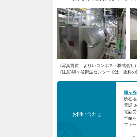
(写真提供：よりいコンポスト株式会社)
(注意)鳩ヶ谷衛生センターでは、肥料
鳩ヶ谷
所在地:
電話:04
電話受
お問い合わせ
年始を
ファック