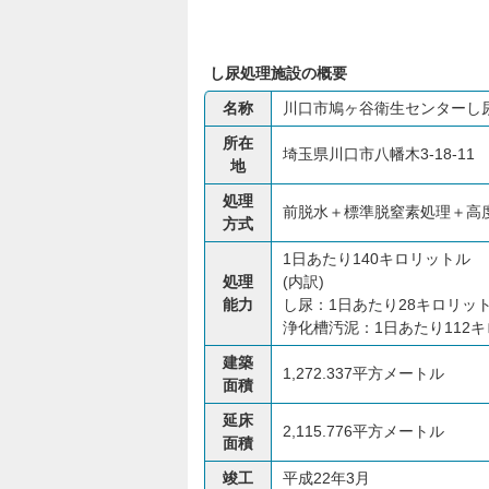
し尿処理施設の概要
名称
川口市鳩ヶ谷衛生センターし
所在
埼玉県川口市八幡木3-18-11
地
処理
前脱水＋標準脱窒素処理＋高
方式
1日あたり140キロリットル
処理
(内訳)
能力
し尿：1日あたり28キロリッ
浄化槽汚泥：1日あたり112
建築
1,272.337平方メートル
面積
延床
2,115.776平方メートル
面積
竣工
平成22年3月