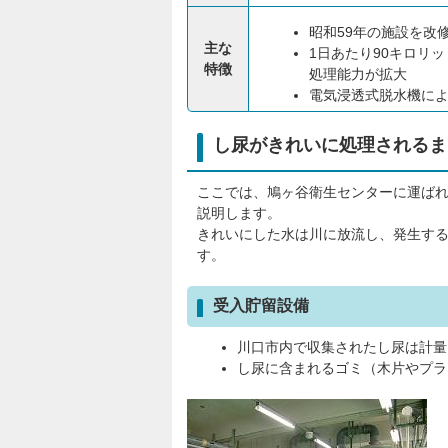
昭和59年の施設を改
主な
1日あたり90キロリッ
特徴
処理能力が拡大
電気浸透式脱水機に
し尿がきれいに処理されるま
ここでは、鳩ヶ谷衛生センターに運ば
説明します。
きれいにした水は川に放流し、発生す
す。
受入貯留設備
川口市内で収集されたし尿は計量
し尿に含まれるゴミ（木片やプラ