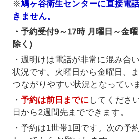
※
鳩ヶ谷衛生センターに直接電
きません。
・予約受付9～17時 月曜日～金
除く)
・週明けは電話が非常に混み合
状況です。火曜日から金曜日、
つながりやすい状況となってい
・
予約は前日までに
してくださ
日から2週間先までできます。
・予約は1世帯1回です。次の予