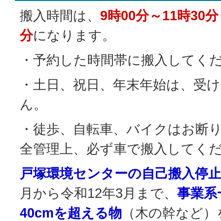
搬入時間は、
9時00分～11時30分
分
になります。
・予約した時間帯に搬入してく
・土日、祝日、年末年始は、受
ん。
・徒歩、自転車、バイクはお断
全管理上、必ず車で搬入してく
戸塚環境センターの自己搬入停
月から令和12年3月まで、
事業系
40cmを超える物
（木の幹など）