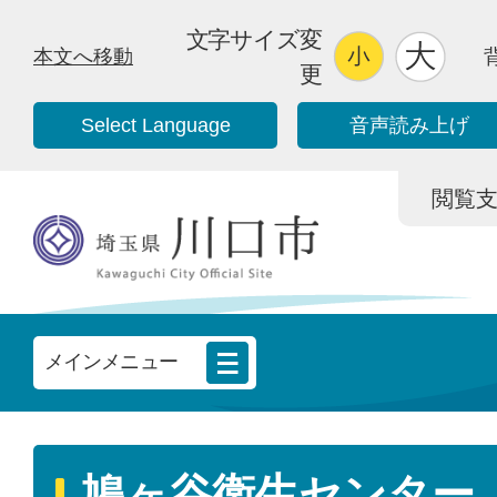
文字サイズ変
本文へ移動
更
Select Language
音声読み上げ
閲覧支援/
メインメニュー
鳩ヶ谷衛生センター