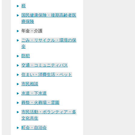
税
国民健康保険・後期高齢者医
療保険
年金・介護
ごみ・リサイクル・環境の保
全
防犯
交通・コミュニティバス
住まい・消費生活・ペット
市民相談
水道・下水道
葬祭・火葬場・霊園
市民活動・ボランティア・多
文化共生
町会・自治会