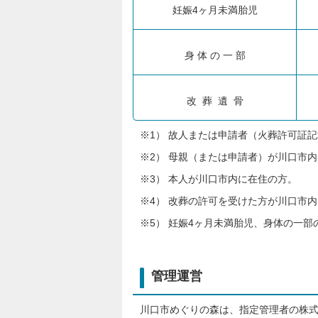
妊娠4ヶ月未満胎児
身 体 の 一 部
改 葬 遺 骨
※1） 故人または申請者（火葬許可証
※2） 母親（または申請者）が川口市
※3） 本人が川口市内に在住の方。
※4） 改葬の許可を受けた方が川口市
※5） 妊娠4ヶ月未満胎児、身体の一
管理運営
川口市めぐりの森は、指定管理者の株