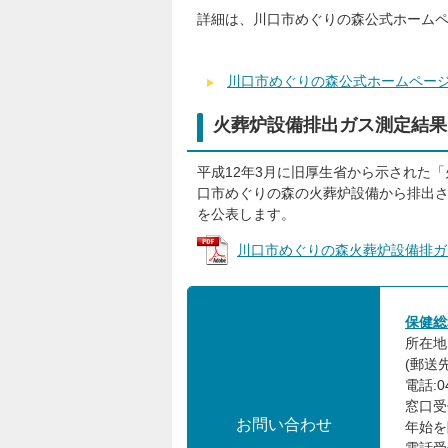
詳細は、川口市めぐりの森公式ホーム
川口市めぐりの森公式ホームペー
火葬炉設備排出ガス測定結果
平成12年3月に旧厚生省から示された
口市めぐりの森の火葬炉設備から排出
を公表します。
川口市めぐりの森火葬炉設備排ガス測定
保健総
所在地:
(郵送先
電話:04
窓口受
お問い合わせ
年始を