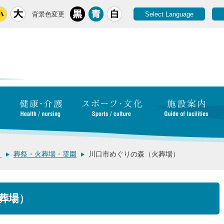
背景色変更
Select Language
き
葬祭・火葬場・霊園
川口市めぐりの森（火葬場）
葬場）