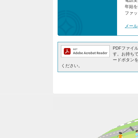
電話受
年始を
ファック
メール
PDFファイルを
す。お持ちでな
ードボタン
ください。