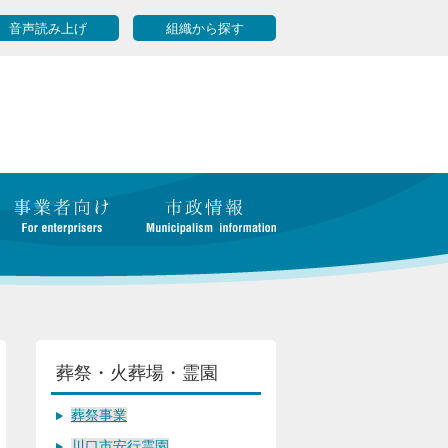
音声読み上げ
組織から探す
葬祭・火葬場・霊園
葬祭事業
川口市安行霊園