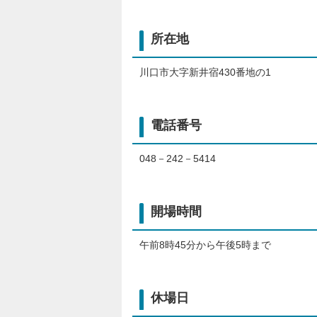
所在地
川口市大字新井宿430番地の1
電話番号
048－242－5414
開場時間
午前8時45分から午後5時まで
休場日