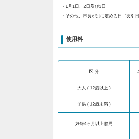
・1月1日、2日及び3日
・その他、市長が別に定める日（友引
使用料
区 分
大人 ( 12歳以上 )
子供 ( 12歳未満 )
妊娠4ヶ月以上胎児