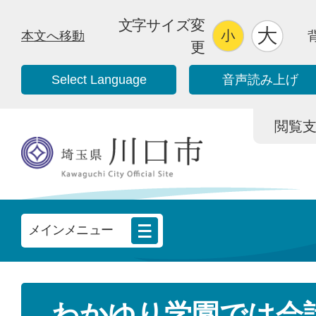
文字サイズ変
本文へ移動
更
Select Language
音声読み上げ
閲覧支援/
メインメニュー
わかゆり学園では会