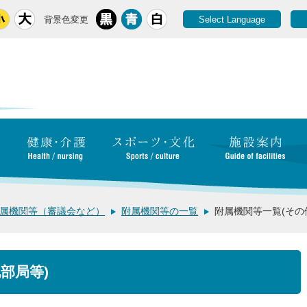
背景色変更
Select Language
属機関等（審議会など）
附属機関等の一覧
附属機関等一覧(その
部局等)