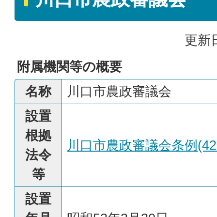
更新日
附属機関等の概要
名称
川口市農政審議会
設置
根拠
川口市農政審議会条例(42K
法令
等
設置