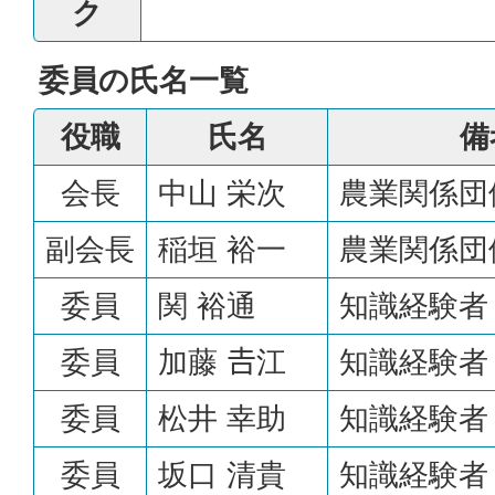
ク
委員の氏名一覧
役職
氏名
備
会長
中山 栄次
農業関係団
副会長
稲垣 裕一
農業関係団
委員
関 裕通
知識経験者
委員
加藤 𠮷江
知識経験者
委員
松井 幸助
知識経験者
委員
坂口 清貴
知識経験者