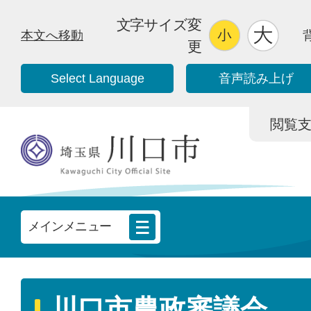
文字サイズ変
本文へ移動
更
Select Language
音声読み上げ
閲覧支援/
メインメニュー
川口市農政審議会