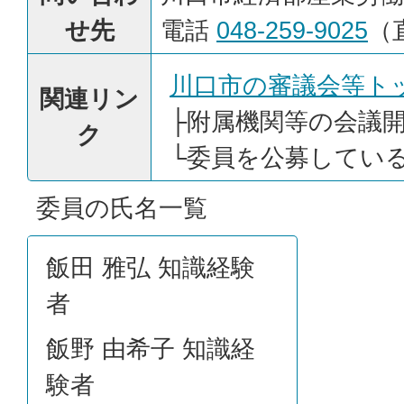
せ先
電話
048-259-9025
（
川口市の審議会等ト
関連リン
├
附属機関等の会議
ク
└
委員を公募してい
委員の氏名一覧
飯田 雅弘 知識経験
者
飯野 由希子 知識経
験者