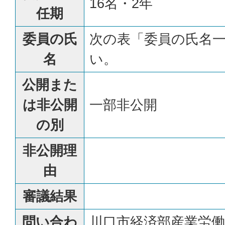
16名・2年
任期
委員の氏
次の表「委員の氏名
名
い。
公開また
は非公開
一部非公開
の別
非公開理
由
審議結果
問い合わ
川口市経済部産業労働