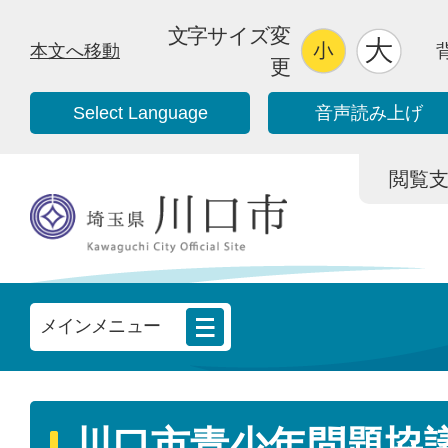
文字サイズ変
本文へ移動
更
Select Language
音声読み上げ
閲覧支援/
メインメニュー
川口市青少年問題協