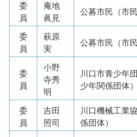
委
庵地
公募市民（市
員
眞見
委
萩原
公募市民（市
員
実
小野
委
川口市青少年
寺秀
員
少年関係団体
明
委
吉田
川口機械工業
員
照司
係団体）