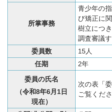
青少年の指
び矯正に
所掌事務
樹立につ
調査審議
委員数
15人
任期
2年
委員の氏名
次の表「
（令和8年6月1日
ご覧くだ
現在）