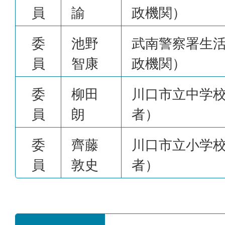
員
諭
政機関）
委
池野
武南警察署生
員
智康
政機関）
委
柳田
川口市立中学
員
朗
者）
委
齊藤
川口市立小学
員
敦史
者）