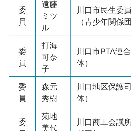
遠藤
委
川口市民生委
ミツ
員
（青少年関係
ル
打海
委
川口市PTA連
可奈
員
体）
子
委
森元
川口地区保護
員
秀樹
体）
菊地
委
川口商工会議
美代