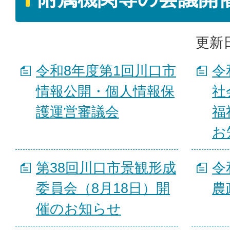
更新日
令和8年度第1回川口市
令
情報公開・個人情報保
社
護運営審議会
福
お
第38回川口市景観形成
令
委員会（8月18日）開
農
催のお知らせ