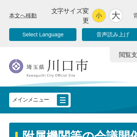
文字サイズ変
本文へ移動
更
Select Language
音声読み上げ
閲覧支援/
メインメニュー
附属機関等の会議開