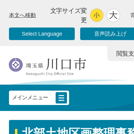
文字サイズ変
本文へ移動
更
Select Language
音声読み上げ
閲覧支援/
メインメニュー
北部土地区画整理事