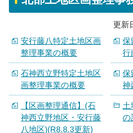
更新日
安行藤八特定土地区画
保
整理事業の概要
行
石神西立野特定土地区
保
画整理事業の概要
神
【区画整理通信】(石
土
神西立野地区・安行藤
の
八地区)(R8.8.3更新)