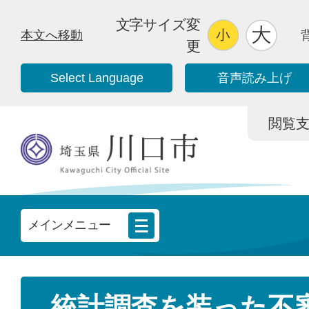
文字サイズ変
本文へ移動
更
Select Language
音声読み上げ
閲覧支援/
メインメニュー
統計調査を装った不