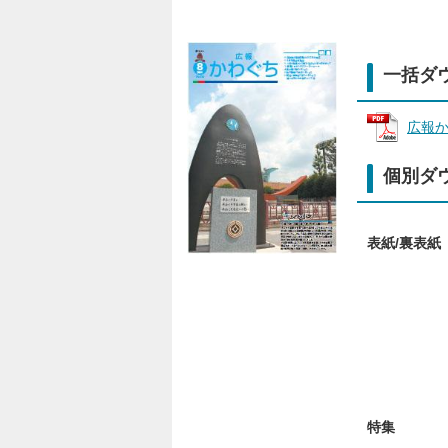
一括ダ
広報か
個別ダ
表紙/裏表紙
特集