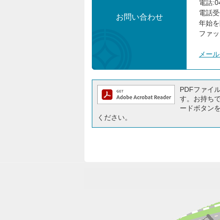
電話:04
電話受
お問い合わせ
年始を
ファック
メール
PDFファイルを
す。お持ちでな
ードボタン
ください。