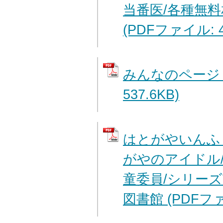
当番医/各種無料
(PDFファイル: 4
みんなのページ 
537.6KB)
はとがやいんふ
がやのアイドル
童委員/シリーズ
図書館 (PDFファイ