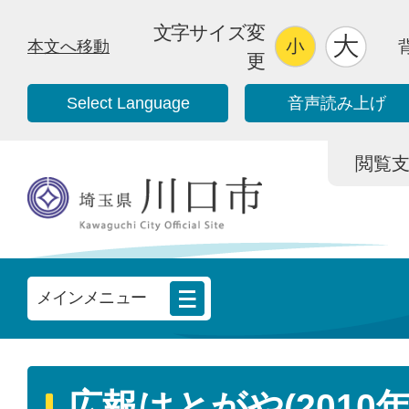
文字サイズ変
本文へ移動
更
Select Language
音声読み上げ
閲覧支援/
メインメニュー
広報はとがや(2010年