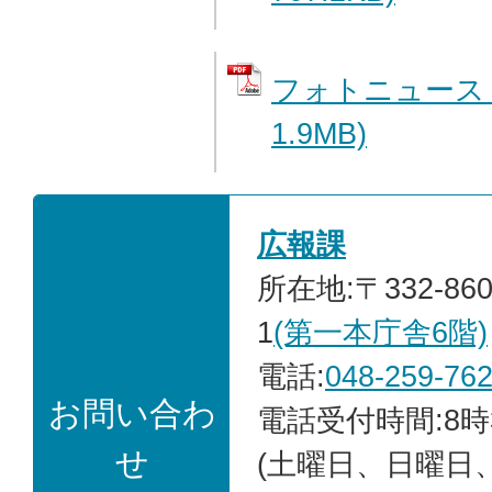
フォトニュース 
1.9MB)
広報課
所在地:〒332-86
1
(第一本庁舎6階)
電話:
048-259-76
お問い合わ
電話受付時間:8時
せ
(土曜日、日曜日