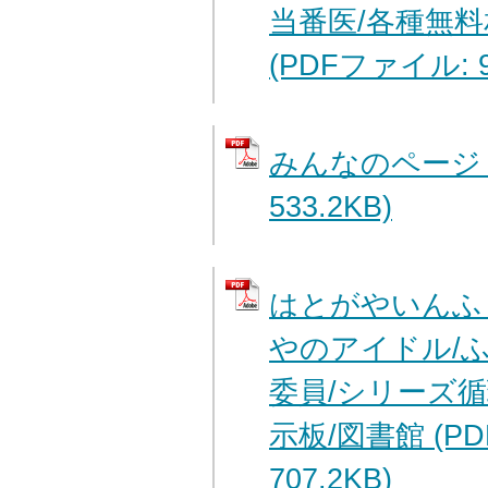
当番医/各種無料
(PDFファイル: 9
みんなのページ 
533.2KB)
はとがやいんふ
やのアイドル/
委員/シリーズ循
示板/図書館 (P
707.2KB)