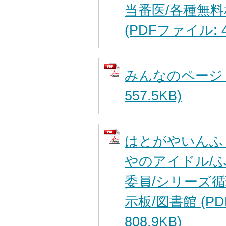
当番医/各種無料
(PDFファイル: 4
みんなのページ 
557.5KB)
はとがやいんふ
やのアイドル/
委員/シリーズ循
示板/図書館 (P
808.9KB)