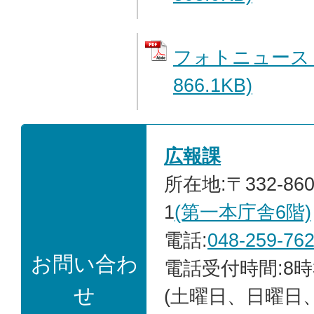
フォトニュース 
866.1KB)
広報課
所在地:〒332-86
1
(第一本庁舎6階)
電話:
048-259-76
お問い合わ
電話受付時間:8時
せ
(土曜日、日曜日