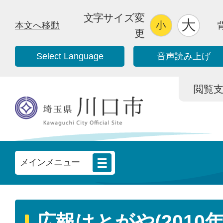
文字サイズ変
本文へ移動
更
Select Language
音声読み上げ
閲覧支援/
メインメニュー
広報はとがや(2010年