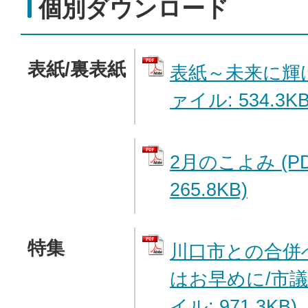
個別ダウンロード
表紙/裏表紙
表紙～未来に輝け
ァイル: 534.3KB
2月のこよみ (P
265.8KB)
特集
川口市との合併
はお早めに/市議
イル: 971.3KB)