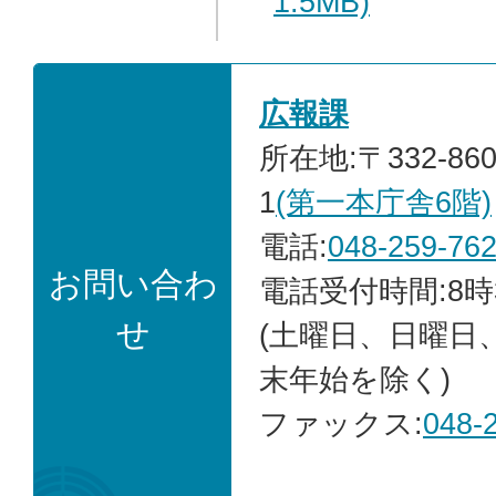
1.5MB)
広報課
所在地:〒332-86
1
(第一本庁舎6階)
電話:
048-259-76
お問い合わ
電話受付時間:8時
せ
(土曜日、日曜日
末年始を除く)
ファックス:
048-