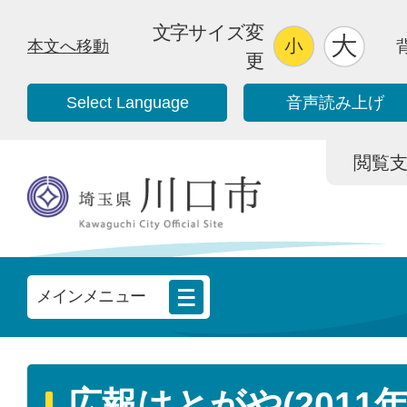
文字サイズ変
本文へ移動
更
Select Language
音声読み上げ
閲覧支援/
メインメニュー
広報はとがや(2011年