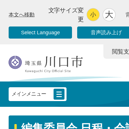
文字サイズ変
本文へ移動
更
Select Language
音声読み上げ
閲覧支援/
メインメニュー
編集委員会 日程・会