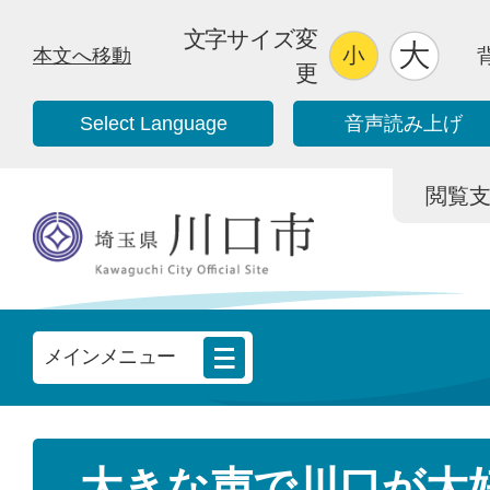
文字サイズ変
本文へ移動
更
Select Language
音声読み上げ
閲覧支援/
メインメニュー
大きな声で川口が大