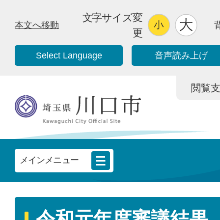
文字サイズ変
本文へ移動
更
Select Language
音声読み上げ
閲覧支援/
メインメニュー
令和元年度審議結果