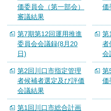
価委員会（第一部会）
価
審議結果
第7期第12回運用推進
第
委員会会議録(8月20
者
日)
会
第2回川口市指定管理
第
者候補者選定及び評価
価
会議結果
第1回川口市総合計画