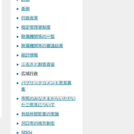
条例
行政改革
指定管理者制度
附属機関等の一覧
附属機関等の審議結果
統計情報
ふるさと創造資金
広域行政
パブリックコメント意見募
集
市民のみなさまからいただい
たご意見について
包括外部監査の実施
川口市の地方創生
SDGs