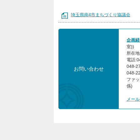
埼玉県南4市まちづくり協議会
企画
室))
所在地:
電話:0
048-
お問い合わせ
048-
ファック
係)
メール