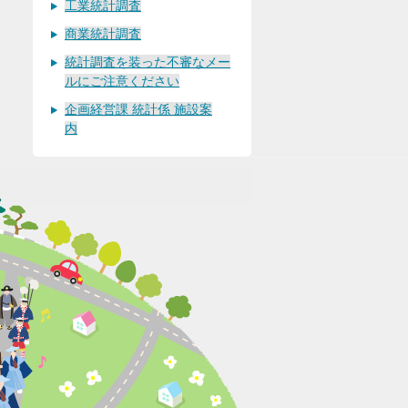
工業統計調査
商業統計調査
統計調査を装った不審なメー
ルにご注意ください
企画経営課 統計係 施設案
内