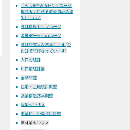
「令和8年経済センサスー活
動調査」に係る調査員証の紛
失について
統計情報トップページ
各種データへのページ
統計調査員を募集します(受
付は随時行なっています)
人口の統計
川口市統計書
国勢調査
住宅・土地統計調査
就業構造基本調査
経済センサス
事業所・企業統計調査
農林業センサス