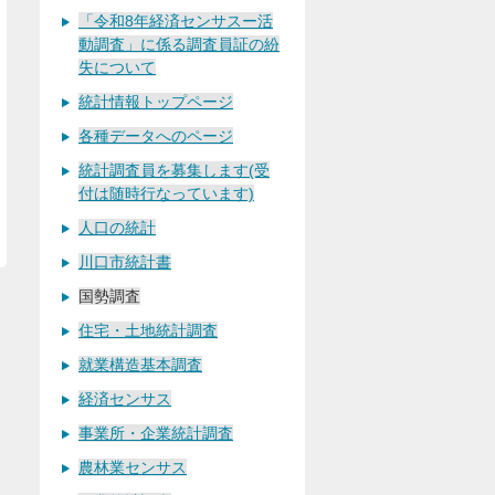
「令和8年経済センサスー活
動調査」に係る調査員証の紛
失について
統計情報トップページ
各種データへのページ
統計調査員を募集します(受
付は随時行なっています)
人口の統計
川口市統計書
国勢調査
住宅・土地統計調査
就業構造基本調査
経済センサス
事業所・企業統計調査
農林業センサス