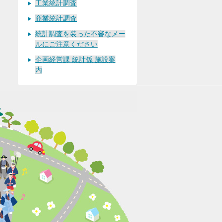
工業統計調査
商業統計調査
統計調査を装った不審なメー
ルにご注意ください
企画経営課 統計係 施設案
内