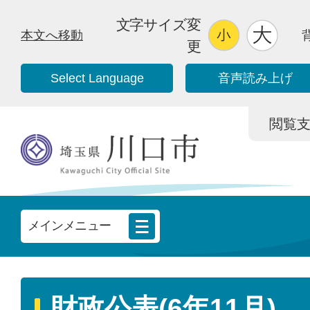
文字サイズ変
本文へ移動
更
Select Language
音声読み上げ
閲覧支援/
メインメニュー
財政公表(6年11月)