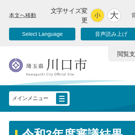
文字サイズ変
本文へ移動
更
Select Language
音声読み上げ
閲覧支援/
メインメニュー
令和3年度審議結果