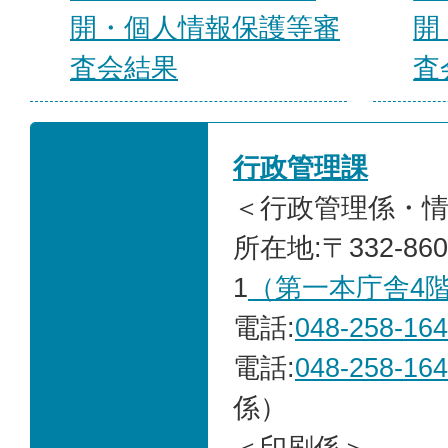
開・個人情報保護等審
開
査会結果
査
行政管理課
＜行政管理係・
所在地:〒332-86
1
（第一本庁舎4
電話:
048-258-16
電話:
048-258-16
係）
＜印刷係＞