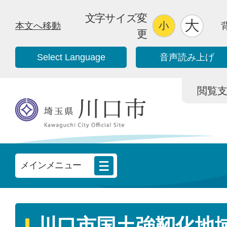
文字サイズ変
本文へ移動
更
Select Language
音声読み上げ
閲覧支援/
メインメニュー
川口市国土強靭化地