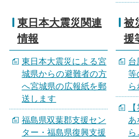
東日本大震災関連
被
情報
援
東日本大震災による宮
台
城県からの避難者の方
等
へ宮城県の広報紙を郵
ら
送します
【
福島県双葉郡支援セン
あ
ター・福島県復興支援
ら