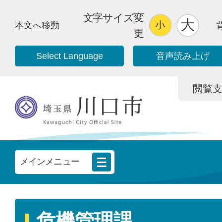
文字サイズ変
本文へ移動
更
Select Language
音声読み上げ
閲覧支援/
メインメニュー
危機管理課