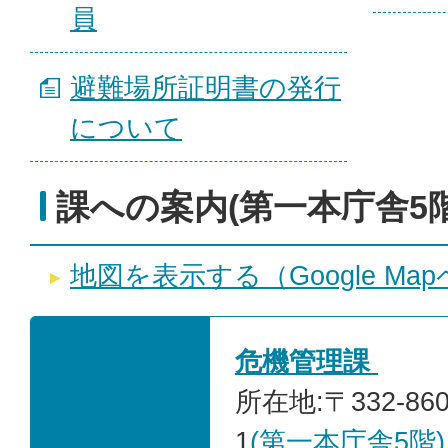
員
避難場所証明書の発行
について
課への案内(第一本庁舎5階
地図を表示する（Google Ma
危機管理課
所在地:〒332-86
1
(第一本庁舎5階)