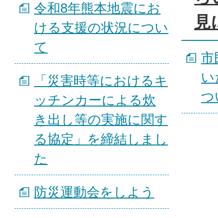
令和8年熊本地震にお
見
ける支援の状況につい
て
市
い
「災害時等におけるキ
つ
ッチンカーによる炊
き出し等の実施に関す
る協定」を締結しまし
た
防災運動会をしよう