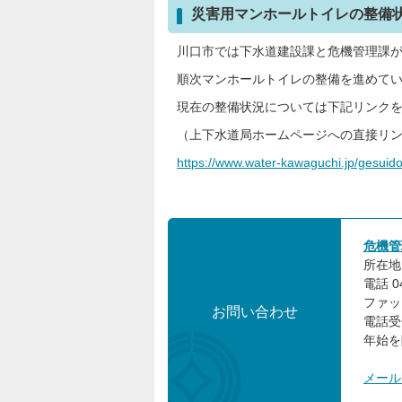
災害用マンホールトイレの整備
川口市では下水道建設課と危機管理課
順次マンホールトイレの整備を進めて
現在の整備状況については下記リンク
（上下水道局ホームページへの直接リ
https://www.water-kawaguchi.jp/gesuid
危機管
所在地:
電話 0
ファック
お問い合わせ
電話受
年始を
メール