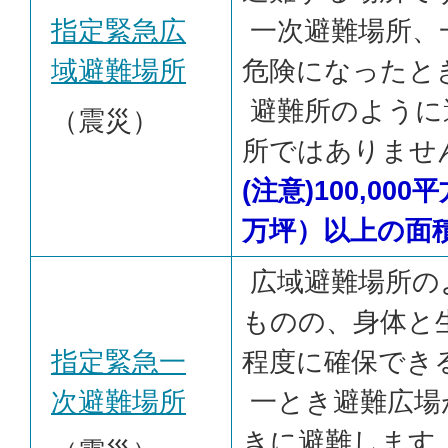
指定緊急広
一次避難場所、
域避難場所
危険になったと
避難所のように
（震災）
所ではありませ
(注意)100,00
万坪）以上の面
広域避難場所の
ものの、身体と
指定緊急一
程度に確保でき
次避難場所
一とき避難広場
きに避難します