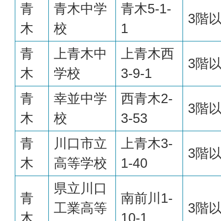
青
青木中学
青木5-1-
3階
木
校
1
青
上青木中
上青木西
3階
木
学校
3-9-1
青
幸並中学
西青木2-
3階
木
校
3-53
青
川口市立
上青木3-
3階
木
高等学校
1-40
県立川口
青
南前川1-
工業高等
3階
木
10-1