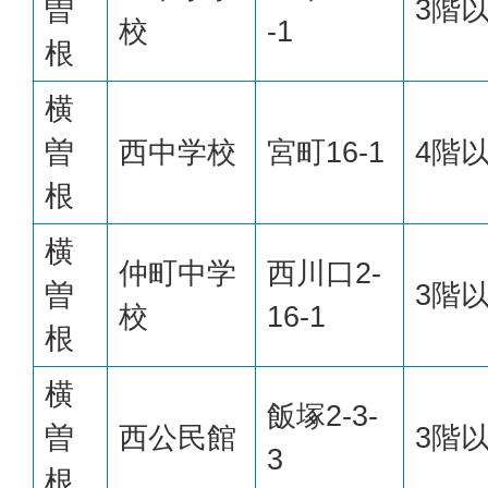
曽
3階
校
-1
根
横
曽
西中学校
宮町16-1
4階
根
横
仲町中学
西川口2-
曽
3階
校
16-1
根
横
飯塚2-3-
曽
西公民館
3階
3
根