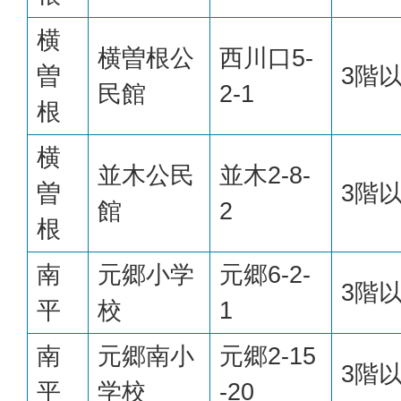
横
横曽根公
西川口5-
曽
3階
民館
2-1
根
横
並木公民
並木2-8-
曽
3階
館
2
根
南
元郷小学
元郷6-2-
3階
平
校
1
南
元郷南小
元郷2-15
3階
平
学校
-20