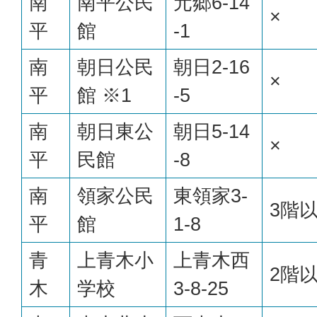
南
南平公民
元郷6-14
×
平
館
-1
南
朝日公民
朝日2-16
×
平
館 ※1
-5
南
朝日東公
朝日5-14
×
平
民館
-8
南
領家公民
東領家3-
3階
平
館
1-8
青
上青木小
上青木西
2階
木
学校
3-8-25