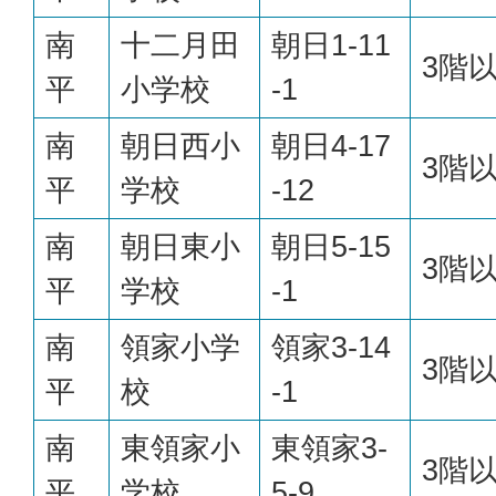
南
十二月田
朝日1-11
3階
平
小学校
-1
南
朝日西小
朝日4-17
3階
平
学校
-12
南
朝日東小
朝日5-15
3階
平
学校
-1
南
領家小学
領家3-14
3階
平
校
-1
南
東領家小
東領家3-
3階
平
学校
5-9