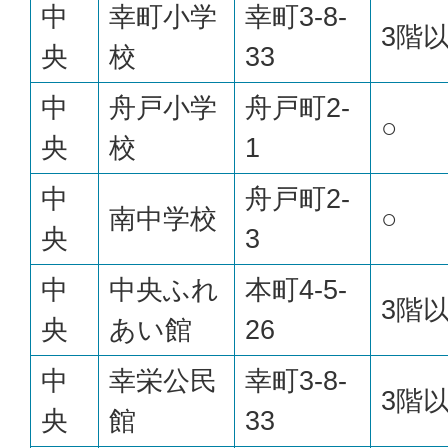
中
幸町小学
幸町3-8-
3階
央
校
33
中
舟戸小学
舟戸町2-
○
央
校
1
中
舟戸町2-
南中学校
○
央
3
中
中央ふれ
本町4-5-
3階
央
あい館
26
中
幸栄公民
幸町3-8-
3階
央
館
33