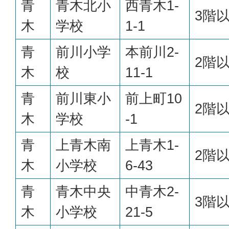
青
青木北小
西青木1-
3階
木
学校
1-1
青
前川小学
本前川2-
2階
木
校
11-1
青
前川東小
前上町10
2階
木
学校
-1
青
上青木南
上青木1-
2階
木
小学校
6-43
青
青木中央
中青木2-
3階
木
小学校
21-5