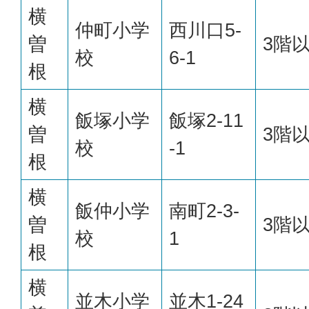
横
仲町小学
西川口5-
曽
3階
校
6-1
根
横
飯塚小学
飯塚2-11
曽
3階
校
-1
根
横
飯仲小学
南町2-3-
曽
3階
校
1
根
横
並木小学
並木1-24