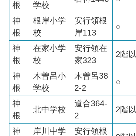
根
学校
神
根岸小学
安行領根
○
根
校
岸113
神
在家小学
安行領在
2階
根
校
家323
神
木曽呂小
木曽呂38
○
根
学校
2-2
神
道合364-
北中学校
2階
根
2
神
岸川中学
安行領根