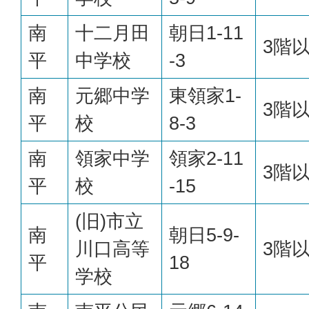
南
十二月田
朝日1-11
3階
平
中学校
-3
南
元郷中学
東領家1-
3階
平
校
8-3
南
領家中学
領家2-11
3階
平
校
-15
(旧)市立
南
朝日5-9-
川口高等
3階
平
18
学校