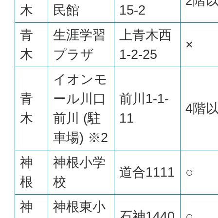
2階
木
民館
15-2
青
生涯学習
上青木西
×
木
プラザ
1-2-25
イオンモ
青
ール川口
前川1-1-
4階
木
前川 (駐
11
車場) ※2
神
神根小学
道合1111
○
根
校
神
神根東小
石神1440
○