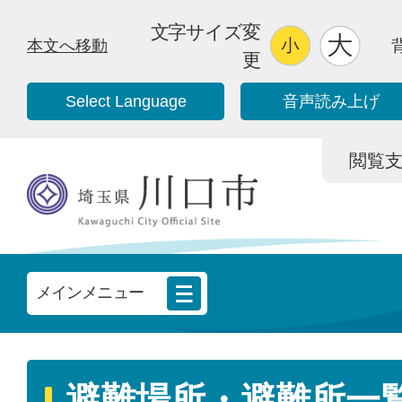
文字サイズ変
本文へ移動
更
Select Language
音声読み上げ
閲覧支援/
メインメニュー
避難場所・避難所一