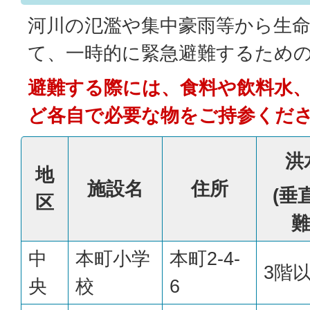
河川の氾濫や集中豪雨等から生
て、一時的に緊急避難するため
避難する際には、食料や飲料水
ど各自で必要な物をご持参くだ
洪
地
施設名
住所
(垂
区
難
中
本町小学
本町2-4-
3階
央
校
6