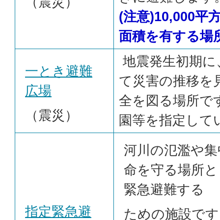
（震災）
(注意)10,00
面積を有する場
地震発生初期に
一とき避難
て災害の推移を
広場
全を図る場所で
（震災）
園等を指定して
河川の氾濫や集
命を守る場所と
緊急避難する
指定緊急避
ための施設です