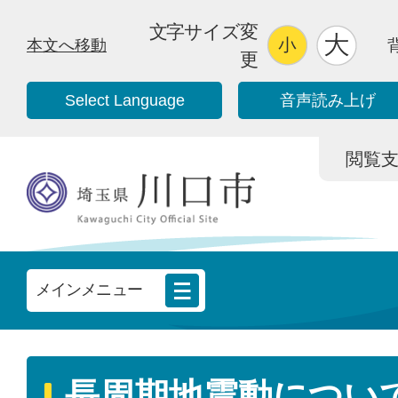
文字サイズ変
本文へ移動
更
Select Language
音声読み上げ
閲覧支援/
メインメニュー
長周期地震動につい