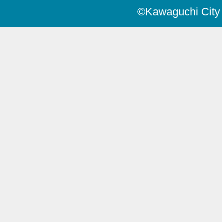
©Kawaguchi City