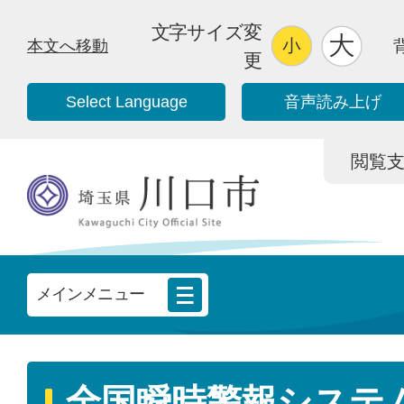
文字サイズ変
本文へ移動
更
Select Language
音声読み上げ
閲覧支援/
メインメニュー
全国瞬時警報システ