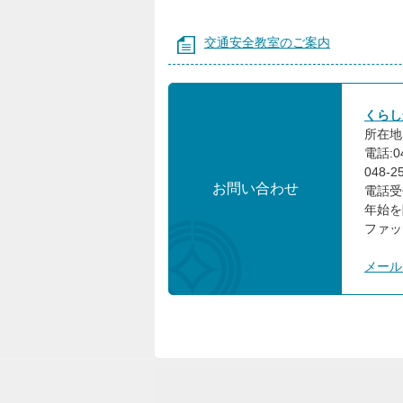
交通安全教室のご案内
くらし
所在地:
電話:04
048-
お問い合わせ
電話受
年始を
ファック
メール